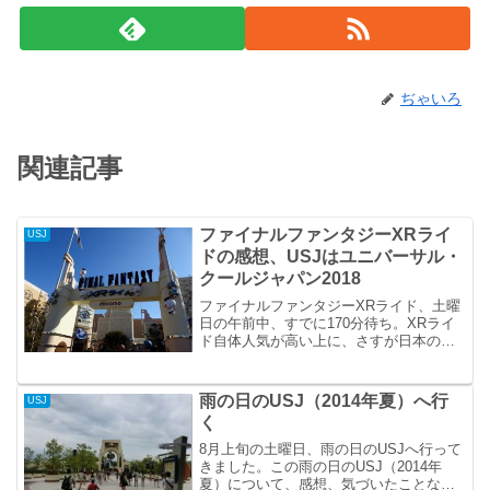
ぢゃいろ
関連記事
ファイナルファンタジーXRライ
USJ
ドの感想、USJはユニバーサル・
クールジャパン2018
ファイナルファンタジーXRライド、土曜
日の午前中、すでに170分待ち。XRライ
ド自体人気が高い上に、さすが日本の
RPGを代表するゲームだけあって大盛
況。ゲームのファイナルファンタジー知
らなくても楽しめそうな感じというの
雨の日のUSJ（2014年夏）へ行
USJ
が、乗る前の印象。
く
8月上旬の土曜日、雨の日のUSJへ行って
きました。この雨の日のUSJ（2014年
夏）について、感想、気づいたことなど