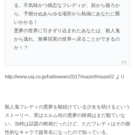
る、不気味かつ残忍なフレディが、前から後ろか
ら、予期せぬあらゆる場所から執拗にあなたに襲
いかかる！
悪夢の世界に引きずり込まれたあなたは、殺人鬼
から逃れ、無事現実の世界へ戻ることができるの
か！？
http://www.usj.co.jp/halloween2017/maze/#maze02 より
殺人鬼フレディの悪夢を観続けている少女を助けるという
ストーリー。実はエルム街の悪夢の映画はまだ観ていな
い。当時は話題の映画だったけど。ただフレディはその個
性的なキャラで超有名になったので知っている。