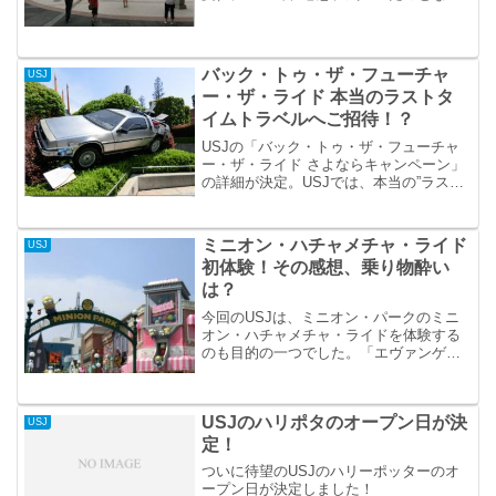
を、ちょっとまとめておきます。
バック・トゥ・ザ・フューチャ
USJ
ー・ザ・ライド 本当のラストタ
イムトラベルへご招待！？
USJの「バック・トゥ・ザ・フューチャ
ー・ザ・ライド さよならキャンペーン」
の詳細が決定。USJでは、本当の”ラス
ト”タイムトラベルへ40組80名を招待して
くれるとのこと。最後、乗りたいですよ
ねぇ～。
ミニオン・ハチャメチャ・ライド
USJ
初体験！その感想、乗り物酔い
は？
今回のUSJは、ミニオン・パークのミニ
オン・ハチャメチャ・ライドを体験する
のも目的の一つでした。「エヴァンゲリ
オンXRライド」の後、ミニオン・パーク
へ直行！
USJのハリポタのオープン日が決
USJ
定！
ついに待望のUSJのハリーポッターのオ
ープン日が決定しました！