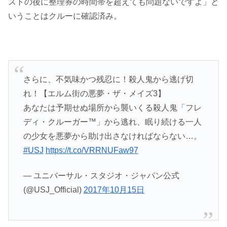
ストの後に整理券の時間帯を超えても問題ないですよ」と
いうことはクルーに確認済み。
さらに、不気味かつ残忍に！殺人鬼から逃げ切
れ！【エルム街の悪夢・ザ・メイズ3】
あなたは予期せぬ場所から襲いくる殺人鬼「フレ
ディ・クルーガー™」から逃れ、眠り続ける一人
の少女を悪夢から助け出さなければならない…。
#USJ
https://t.co/VRRNUFaw97
— ユニバーサル・スタジオ・ジャパン公式
(@USJ_Official)
2017年10月15日