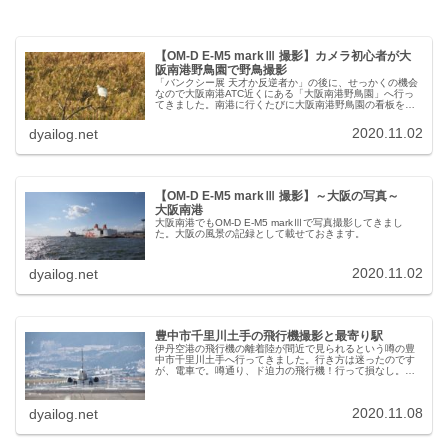
【OM-D E-M5 markⅢ 撮影】カメラ初心者が大
阪南港野鳥園で野鳥撮影
「バンクシー展 天才か反逆者か」の後に、せっかくの機会
なので大阪南港ATC近くにある「大阪南港野鳥園」へ行っ
てきました。南港に行くたびに大阪南港野鳥園の看板を見
て、カメラを買ったら、いつかは行きたいと思っていた場
所。さて「OM-D E-M5...
2020.11.02
dyailog.net
【OM-D E-M5 markⅢ 撮影】～大阪の写真～
大阪南港
大阪南港でもOM-D E-M5 markⅢで写真撮影してきまし
た。大阪の風景の記録として載せておきます。
2020.11.02
dyailog.net
豊中市千里川土手の飛行機撮影と最寄り駅
伊丹空港の飛行機の離着陸が間近で見られるという噂の豊
中市千里川土手へ行ってきました。行き方は迷ったのです
が、電車で。噂通り、ド迫力の飛行機！行って損なし。飛
行機も下手なりに撮影することができました。
2020.11.08
dyailog.net