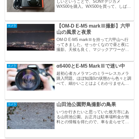
しいということで、SONYデジカメ
WX500を購入。WX500を買って、しばら
く使いこんだんでレビューを。
【OM-D E-M5 markⅢ撮影】六甲
カメラ
山の風景と夜景
OM-D E-M5 markⅢを持って六甲山へ行
ってきました。せっかくなので昼と夜に
撮影。天候も良く、マジックアワーが見
事。満足はいってませんが、昼間の眺望
と夜景の写真をアップします。
α6400とE-M5 MarkⅢで迷い中
カメラ
超初心者カメラマンのミラーレスカメラ
購入問題。ほぼ知識0の状態から色々と調
べて、細かいことはよくわかりません
が、なんだかんだでSONYのα6400かオリ
ンパスのOM-D E-M5 MarkⅢに絞りまし
た。どちらも同じような価格帯なのです
が、...
山田池公園野鳥撮影の鳥果
カメラ
いつか行きたいと思っていた枚方市にあ
る山田池公園。お正月は駐車場料金が無
料との情報を得たので、車を走らせてち
ょっと行ってきました。山田池公園の野
鳥撮影の鳥果は、まずまずってとこでし
た。正月に山田池公園で撮影した野鳥た