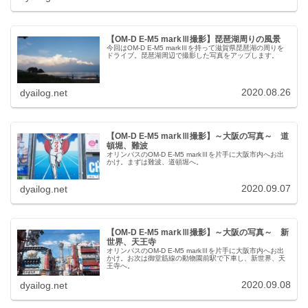
【OM-D E-M5 markⅢ撮影】琵琶湖周りの風景
今回はOM-D E-M5 markⅢを持って滋賀県琵琶湖の周りを
ドライブ。琵琶湖周辺で撮影した写真をアップします。
2020.08.26
dyailog.net
【OM-D E-M5 markⅢ撮影】～大阪の写真～ 道
頓堀、難波
オリンパスのOM-D E-M5 markⅢを片手に大阪市内へお出
かけ。まずは難波、道頓堀へ。
2020.09.07
dyailog.net
【OM-D E-M5 markⅢ撮影】～大阪の写真～ 新
世界、天王寺
オリンパスのOM-D E-M5 markⅢを片手に大阪市内へお出
かけ。お次は御堂筋線の動物園前駅で下車し、新世界、天
王寺へ。
2020.09.08
dyailog.net