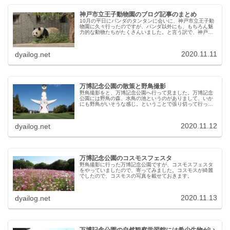
神戸市立王子動物園のブログ記事のまとめ
10月の平日にパンダのタンタンに会いに、神戸市立王子動
物園に久々行ったのですが、パンダ以外にも、もちろん魅
力的な動物たちがたくさんいました。と言う訳で、神戸市
立王子動物園のブログ記事のまとめです。
2020.11.11
dyailog.net
万博記念公園の散策と野鳥撮影
野鳥撮影をと、万博記念公園へ行って見ました。万博記念
公園には野鳥の森、水鳥の池というのがありまして、いか
にも野鳥がいそうな感じ。ということで張り切って行った
のですが、結果は野鳥の声はするものの、ほとんど野鳥の
撮影できず。と、まぁ本来の目的で...
2020.11.12
dyailog.net
万博記念公園のコスモスフェスタ
野鳥撮影に行った万博記念公園ですが、コスモスフェスタ
をやっていましたので、寄ってみました。コスモスが綺麗
でしたので、コスモスの写真を載せておきます。
2020.11.13
dyailog.net