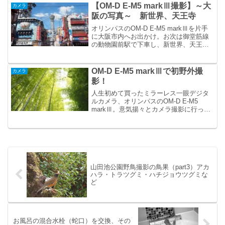
ち2021年お正月に山田...
【OM-D E-M5 markⅢ撮影】～大
カメラ
阪の写真～ 新世界、天王寺
オリンパスのOM-D E-M5 markⅢを片手
に大阪市内へお出かけ。お次は御堂筋線
の動物園前駅で下車し、新世界、天王寺
へ。
OM-D E-M5 markⅢで初野外撮
カメラ
影！
人生初めて買ったミラーレス一眼デジタ
ルカメラ、オリンパスのOM-D E-M5
markⅢ。意気揚々とカメラ撮影に行った
ので、OM-D E-M5 markⅢで撮った写真
をアップします。レンズは全てM.ZUIKO
DIGITAL ED 12-4...
山田池公園野鳥撮影の鳥果（part3）アカ
ハラ・トラツグミ・ハチジョウツグミな
ど
お風呂の混合水栓（蛇口）を交換、その