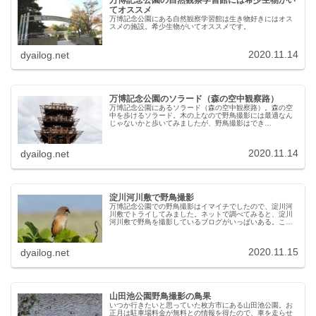
万博記念公園の自然観察学習館には希少生物がい
てオススメ
万博記念公園にある自然観察学習館は生き物好きにはオス
スメの施設。希少生物がいてオススメです。
2020.11.14
dyailog.net
万博記念公園のソラード（森の空中観察路）
万博記念公園にあるソラード（森の空中観察路）。森の空
中を歩けるソラード。木の上なので野鳥撮影には最適なん
じゃないかと歩いてみましたが、野鳥撮影はでき
ず・・・。でも眺めが良くてオススメです。
2020.11.14
dyailog.net
淀川河川敷で野鳥撮影
万博記念公園での野鳥撮影はイマイチでしたので、淀川河
川敷でトライしてみました。ネットで調べてみると、淀川
河川敷で野鳥を撮影しているブログがいっぱいある。これ
はいけそうな感じ。淀川河川敷には野鳥がいっぱい結論を
先に書きますと、淀川河川敷には野...
2020.11.15
dyailog.net
山田池公園野鳥撮影の鳥果
いつか行きたいと思っていた枚方市にある山田池公園。お
正月は駐車場料金が無料との情報を得たので、車を走らせ