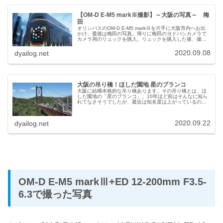
【OM-D E-M5 markⅢ撮影】～大阪の写真～ 梅
田
オリンパスのOM-D E-M5 markⅢを片手に大阪市内へお出
かけ。最後は梅田の写真。帰りに梅田のヨドバシカメラで
カメラ用のリュックを購入。リュックを購入した後、撮っ
た写真です。
2020.09.08
dyailog.net
大阪の吊り橋！ほしだ園地 星のブランコ
大阪に結構本格的な吊り橋あります。その吊り橋とは、ほ
しだ園地の「星のブランコ」。10年ほど前はそんなに知ら
れてなさそうでしたが、最近は知名度は上がっているのか
な？久々、ちょっと行ってきました。
2020.09.22
dyailog.net
OM-D E-M5 markⅢ+ED 12-200mm F3.5-
6.3で撮った写真