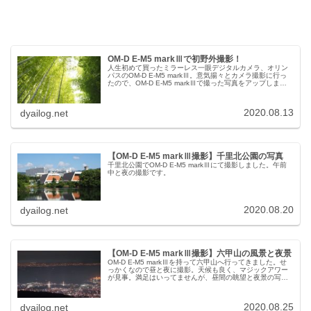
OM-D E-M5 markⅢで初野外撮影！
人生初めて買ったミラーレス一眼デジタルカメラ、オリン
パスのOM-D E-M5 markⅢ。意気揚々とカメラ撮影に行っ
たので、OM-D E-M5 markⅢで撮った写真をアップしま
す。レンズは全てM.ZUIKO DIGITAL ED 12-4...
2020.08.13
dyailog.net
【OM-D E-M5 markⅢ撮影】千里北公園の写真
千里北公園でOM-D E-M5 markⅢにて撮影しました。午前
中と夜の撮影です。
2020.08.20
dyailog.net
【OM-D E-M5 markⅢ撮影】六甲山の風景と夜景
OM-D E-M5 markⅢを持って六甲山へ行ってきました。せ
っかくなので昼と夜に撮影。天候も良く、マジックアワー
が見事。満足はいってませんが、昼間の眺望と夜景の写真
をアップします。
2020.08.25
dyailog.net