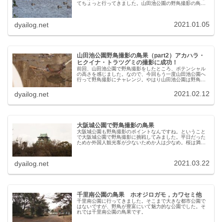
てちょっと行ってきました。山田池公園の野鳥撮影の鳥果
は、まずまずってとこでした。正月に山田池公園で撮影し
た野鳥たち2021年お正月に山田...
2021.01.05
dyailog.net
山田池公園野鳥撮影の鳥果（part2）アカハラ・
ヒクイナ・トラツグミの撮影に成功！
前回、山田池公園で野鳥撮影をしたところ、ポテンシャル
の高さを感じました。なので、今回もう一度山田池公園へ
行って野鳥撮影にチャレンジ。やはり山田池公園は野鳥が
豊富。今まで撮っていない野鳥の撮影にも成功。更に珍獣
とも出会え、大満足の結果でした。...
2021.02.12
dyailog.net
大阪城公園で野鳥撮影の鳥果
大阪城公園も野鳥撮影のポイントなんですね。ということ
で大阪城公園で野鳥撮影に挑戦してみました。平日だった
ためか外国人観光客が少ないためか人は少なめ。桜は満開
間近でしたが楽しめました。鳥果は不満足。初の野鳥撮影
の場所でしたのでポイントがわから...
2021.03.22
dyailog.net
千里南公園の鳥果 ホオジロガモ，カワセミ他
千里南公園に行ってきました。そこまで大きな都市公園で
はないですが、野鳥が豊富にいて魅力的な公園でした。そ
れでは千里南公園の鳥果です。