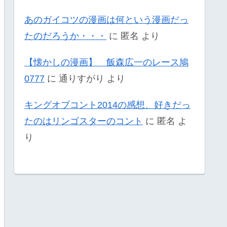
あのガイコツの漫画は何という漫画だっ
たのだろうか・・・
に
匿名
より
【懐かしの漫画】 飯森広一のレース鳩
0777
に
通りすがり
より
キングオブコント2014の感想、好きだっ
たのはリンゴスターのコント
に
匿名
よ
り