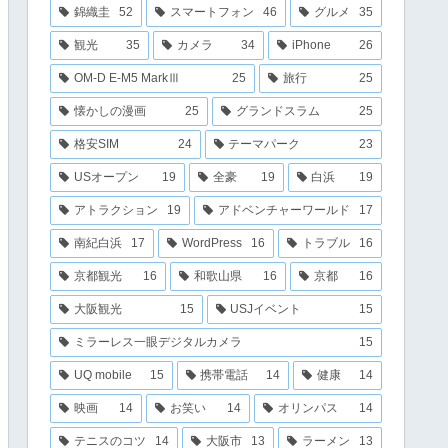
錦織圭
52
スマートフォン
46
グルメ
35
観光
35
カメラ
34
iPhone
26
OM-D E-M5 MarkⅢ
25
旅行
25
懐かしの漫画
25
グランドスラム
25
格安SIM
24
テーマパーク
23
USオープン
19
全豪
19
白浜
19
アトラクション
19
アドベンチャーワールド
17
南紀白浜
17
WordPress
16
トラブル
16
京都観光
16
和歌山県
16
京都
16
大阪観光
15
USJイベント
15
ミラーレス一眼デジタルカメラ
15
UQ mobile
15
携帯電話
14
健康
14
映画
14
お笑い
14
オリンパス
14
テニスのコツ
14
大阪市
13
ラーメン
13