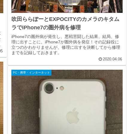
吹田ららぽーとEXPOCITYのカメラのキタム
ラでiPhone7の圏外病を修理
。
不
iPhone7の圏外病が発生し、悪戦苦闘した結果、結局、修
な
理に出すことに。iPhone7が圏外病を発症！その記録役に
立つのかわかりませんが、修理に出すを決断してから修理
05
までを記録しておきます。
2020.04.06
PC・携帯・インターネット