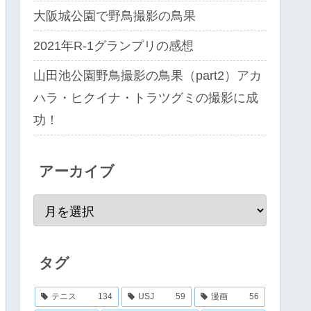
大阪城公園で野鳥撮影の鳥果
2021年R-1グランプリの感想
山田池公園野鳥撮影の鳥果（part2）アカ
ハラ・ヒクイナ・トラツグミの撮影に成
功！
アーカイブ
タグ
テニス
134
USJ
59
漫画
56