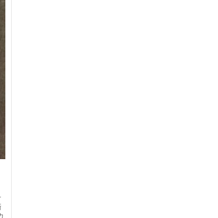
け
新
カ