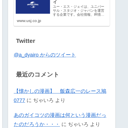
イ
ユー・エス・ジェイは、ユニバー
サル・スタジオ・ジャパンを運営
する企業です。会社情報、IR情
報、採用情報など。
www.usj.co.jp
Twitter
@a_dyairo からのツイート
最近のコメント
【懐かしの漫画】 飯森広一のレース鳩
0777
に
ぢゃいろ
より
あのガイコツの漫画は何という漫画だっ
たのだろうか・・・
に
ぢゃいろ
より