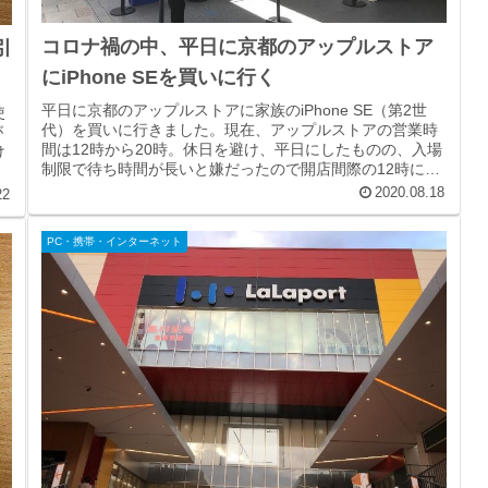
コロナ禍の中、平日に京都のアップルストア
引
にiPhone SEを買いに行く
平日に京都のアップルストアに家族のiPhone SE（第2世
使
代）を買いに行きました。現在、アップルストアの営業時
が
間は12時から20時。休日を避け、平日にしたものの、入場
け
制限で待ち時間が長いと嫌だったので開店間際の12時に到
着。思ったより人は...
2020.08.18
22
PC・携帯・インターネット