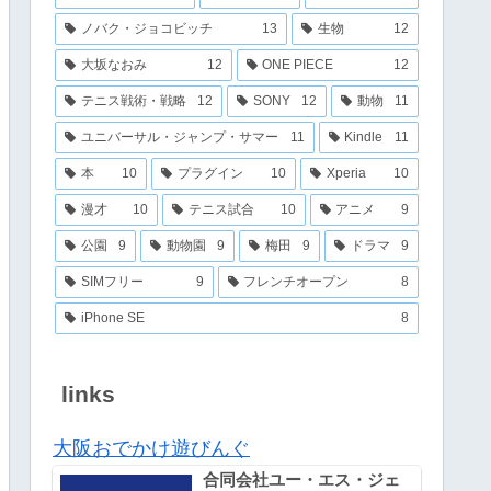
ノバク・ジョコビッチ
13
生物
12
大坂なおみ
12
ONE PIECE
12
テニス戦術・戦略
12
SONY
12
動物
11
ユニバーサル・ジャンプ・サマー
11
Kindle
11
本
10
プラグイン
10
Xperia
10
漫才
10
テニス試合
10
アニメ
9
公園
9
動物園
9
梅田
9
ドラマ
9
SIMフリー
9
フレンチオープン
8
iPhone SE
8
links
大阪おでかけ遊びんぐ
合同会社ユー・エス・ジェ