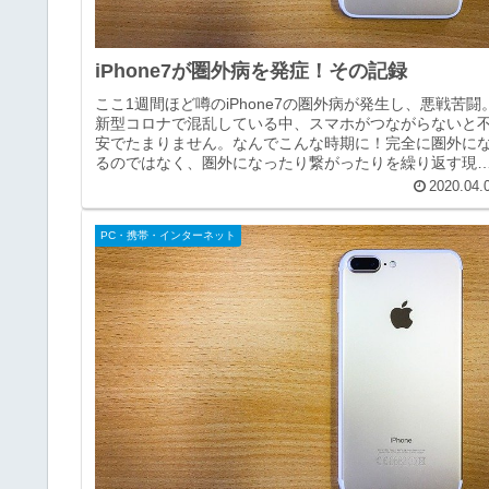
iPhone7が圏外病を発症！その記録
ここ1週間ほど噂のiPhone7の圏外病が発生し、悪戦苦闘
新型コロナで混乱している中、スマホがつながらないと
安でたまりません。なんでこんな時期に！完全に圏外に
るのではなく、圏外になったり繋がったりを繰り返す現
象。しょうがないので修理に...
2020.04.
PC・携帯・インターネット