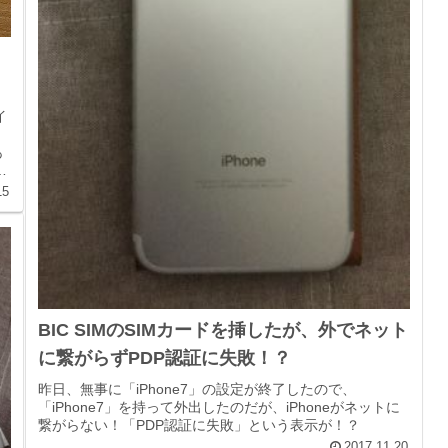
イ
あ
ま
15
BIC SIMのSIMカードを挿したが、外でネット
に繋がらずPDP認証に失敗！？
昨日、無事に「iPhone7」の設定が終了したので、
「iPhone7」を持って外出したのだが、iPhoneがネットに
繋がらない！「PDP認証に失敗」という表示が！？
2017.11.20