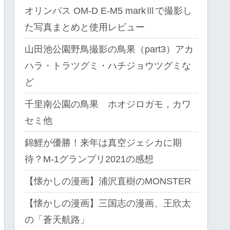
オリンパス OM-D E-M5 markⅢで撮影し
た写真まとめと使用レビュー
山田池公園野鳥撮影の鳥果（part3）アカ
ハラ・トラツグミ・ハチジョウツグミな
ど
千里南公園の鳥果 ホオジロガモ，カワ
セミ他
錦鯉が優勝！来年は真空ジェシカに期
待？M-1グランプリ2021の感想
【懐かしの漫画】浦沢直樹のMONSTER
【懐かしの漫画】三国志の漫画、王欣太
の「蒼天航路」