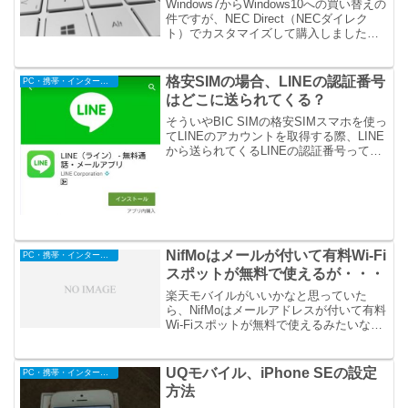
Windows7からWindows10への買い替えの
件ですが、NEC Direct（NECダイレク
ト）でカスタマイズして購入しました。
値段とスペックが、NEC Directが丁度良
かったというわけです。
格安SIMの場合、LINEの認証番号
PC・携帯・インターネット
はどこに送られてくる？
そういやBIC SIMの格安SIMスマホを使っ
てLINEのアカウントを取得する際、LINE
から送られてくるLINEの認証番号ってど
こに来ているんでしょう？自分のスマホ
のどこに来ているのか探しまくりまし
た。
NifMoはメールが付いて有料Wi-Fi
PC・携帯・インターネット
スポットが無料で使えるが・・・
楽天モバイルがいいかなと思っていた
ら、NifMoはメールアドレスが付いて有料
Wi-Fiスポットが無料で使えるみたいなの
で、また迷ってきました。楽天モバイル
は有料Wi-Fiスポットを無料で使えるサー
ビスがないんですよね。
UQモバイル、iPhone SEの設定
PC・携帯・インターネット
方法