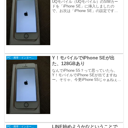
UQモバイル（UQモバイル）のSIMカー
ドを「iPhone SE」に挿入しましたの
で、お次は「iPhone SE」の設定です。
意気込んでいたものの、簡単に終了し、
あっけなかった。こちらも後から忘れな
いようにメモ。
Y！モバイルでiPhone SEが出
PC・携帯・インターネット
た、128GBあり
なんでiPhone 5S？って思っていたら、
Y！モバイルでiPhone SEが出てますね
ー。そりゃ、今更iPhone 5Sじゃぁねぇ。
買わんやろ。
LINE始めようかなということで
PC・携帯・インターネット