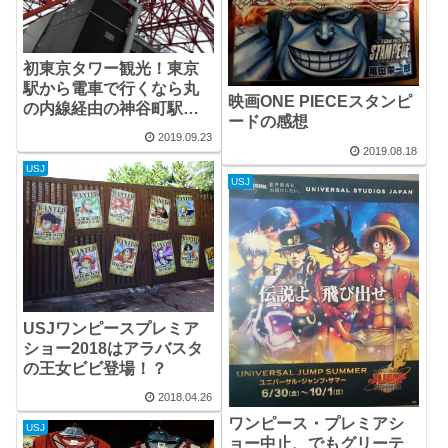
初東京タワー観光！東京
駅から電車で行くなら丸
映画ONE PIECEスタンピ
の内線経由の神谷町駅降
ードの感想
車がベスト
2019.09.23
2019.08.18
USJ
USJ
USJワンピースプレミア
ショー2018はアラバスタ
の王女ビビ登場！？
2018.04.26
ワンピース・プレミアシ
USJ
ョー中止、でもグリーテ