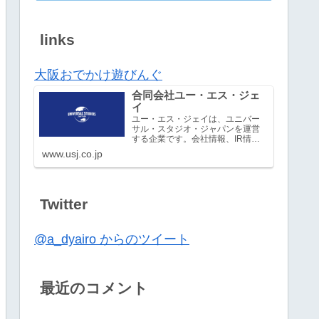
links
大阪おでかけ遊びんぐ
合同会社ユー・エス・ジェ
イ
ユー・エス・ジェイは、ユニバー
サル・スタジオ・ジャパンを運営
する企業です。会社情報、IR情
報、採用情報など。
www.usj.co.jp
Twitter
@a_dyairo からのツイート
最近のコメント