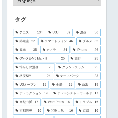
タグ
テニス
134
USJ
59
漫画
56
錦織圭
52
スマートフォン
46
グルメ
35
観光
35
カメラ
34
iPhone
26
OM-D E-M5 MarkⅢ
25
旅行
25
懐かしの漫画
25
グランドスラム
25
格安SIM
24
テーマパーク
23
USオープン
19
全豪
19
白浜
19
アトラクション
19
アドベンチャーワールド
17
南紀白浜
17
WordPress
16
トラブル
16
京都観光
16
和歌山県
16
京都
16