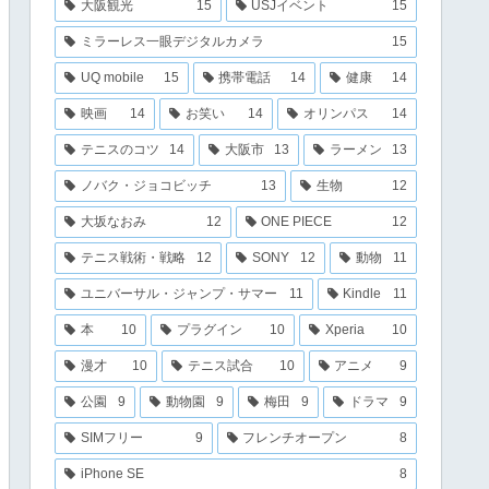
大阪観光
15
USJイベント
15
ミラーレス一眼デジタルカメラ
15
UQ mobile
15
携帯電話
14
健康
14
映画
14
お笑い
14
オリンパス
14
テニスのコツ
14
大阪市
13
ラーメン
13
ノバク・ジョコビッチ
13
生物
12
大坂なおみ
12
ONE PIECE
12
テニス戦術・戦略
12
SONY
12
動物
11
ユニバーサル・ジャンプ・サマー
11
Kindle
11
本
10
プラグイン
10
Xperia
10
漫才
10
テニス試合
10
アニメ
9
公園
9
動物園
9
梅田
9
ドラマ
9
SIMフリー
9
フレンチオープン
8
iPhone SE
8