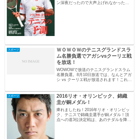
ン深夜だったので大声上げれなかったの
が辛かった・・・
ＷＯＷＯＷのテニスグランドスラ
スポーツ
ム名勝負選でアガシvsクーリエ戦
を放送！
WOWOWで放送のテニスグランドスラム
名勝負選。8月10日放送では、なんとアガ
シ vs クーリエ戦が放送されます！これは
楽しみ！！
2016リオ・オリンピック、錦織
スポーツ
圭が銅メダル！
痺れましたね！2016年リオ・オリンピッ
ク、テニスで錦織圭選手が銅メダル！頂
点への道3位決定戦は、あのナダルを降し
てのもの。