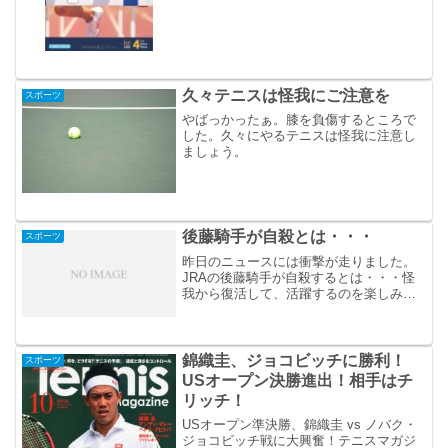
久々テニスは怪我にご注意を
スポーツ
やばっかったぁ。膝を負傷するところで
した。久々にやるテニスは怪我に注意し
ましょう。
後藤騎手が自殺とは・・・
スポーツ
昨日のニュースには衝撃が走りました。
JRAの後藤騎手が自殺するとは・・・怪
我から復活して、活躍するのを楽しみに
していたのですが。
錦織圭、ジョコビッチに勝利！
スポーツ
USオープン決勝進出！相手はチ
リッチ！
USオープン準決勝、錦織圭 vs ノバク・
ジョコビッチ戦に大興奮！テニスマガジ