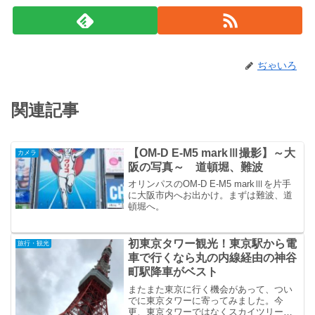
ぢゃいろ
関連記事
【OM-D E-M5 markⅢ撮影】～大
カメラ
阪の写真～ 道頓堀、難波
オリンパスのOM-D E-M5 markⅢを片手
に大阪市内へお出かけ。まずは難波、道
頓堀へ。
初東京タワー観光！東京駅から電
旅行・観光
車で行くなら丸の内線経由の神谷
町駅降車がベスト
またまた東京に行く機会があって、つい
でに東京タワーに寄ってみました。今
更、東京タワーではなくスカイツリーで