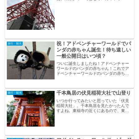
しょ！という考えもよぎりましたが、当
日は天候が悪く、スカイツリーに登って
も・・・と思ったので。何度か東京には
行ったことがあるものの、そ...
祝！アドベンチャーワールドでパ
旅行・観光
ンダの赤ちゃん誕生！待ち遠しい
一般公開日はいつ頃？
ついに誕生しましたね！アドベンチャー
ワールドのパンダの赤ちゃん！これでア
ドベンチャーワールドのパンダの赤ちゃ
んは16頭目になるそうです。パンダの子
宝に恵まれてますね～、恐るべしアドベ
ンチャーワールド。上野動物園のパンダ
千本鳥居の伏見稲荷大社で山登り
は、あんなに苦労して赤...
旅行・観光
いつか行ってみたいと思っていた「伏見
稲荷大社」。千本鳥居を見たかったんで
すよね。東福寺の近くにあるので、東福
寺観光の後に歩いて行ってみました。東
福寺から伏見稲荷大社まで徒歩で15分く
らいだったでしょうか。