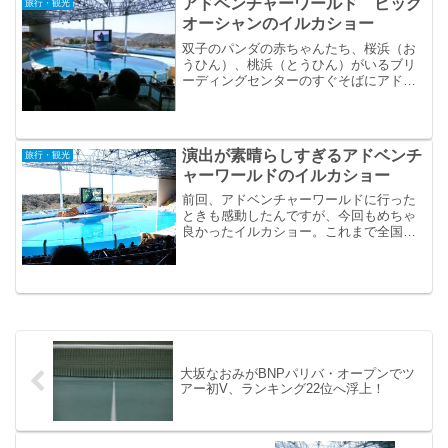
アドベンチャーワールド ビッグ
旅行・観光
オーシャンのイルカショー
双子のパンダの赤ちゃんたち、​桜​浜（お
うひん）、​​桃​浜（とうひん）​がいるブリ
ーディングセンターのすぐそばにアドベ
ンチャーワールドのビッグオーシャンは
あります！イルカショーは外せないとい
うことで、イルカショーが始まる前にビ
ッグオーシャ...
演出が素晴らしすぎるアドベンチ
旅行・観光
ャーワールドのイルカショー
前回、アドベンチャーワールドに行った
ときも感動したんですが、今回もめちゃ
良かったイルカショー。これまで全国の
色んな水族館のイルカショーを観たんで
すが、アドベンチャーワールドのイルカ
ショーは他の水族館のイルカショーとは
一味違う。
大坂なおみがBNPパリバ・オープンでツ
アー初V、ランキング22位へ浮上！