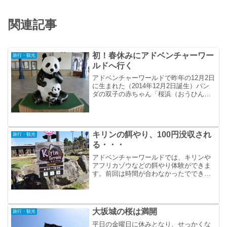
関連記事
初！春休みにアドベンチャーワー
旅行・観光
ルドへ行く
アドベンチャーワールドで昨年の​1​2​月​2​日​
に生まれた（2014年12月2日誕生）パン
ダの双子の赤ちゃん​「​桜​浜​（お​う​ひ​ん）​
」​「​桃​浜​（と​う​ひ​ん）​」​を見るために、
春休みを利用してアドベンチャーワール
ドへ...
キリンの餌やり、100円没収され
旅行・観光
る・・・
アドベンチャーワールドでは、キリンや
アフリカゾウなどの餌やり体験ができま
す。前回は時間が合わなかったでできな
かったのですが、今回は早めにキリンと
アフリカゾウのいるサファリワールド
へ。
大坂城の桜は満開
旅行・観光
平日の金曜日に休みとなり、せっかくな