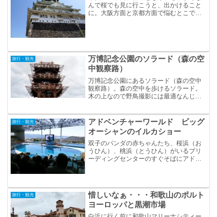
んで桜でも見に行こうと、出かけること
に。大阪方面と京都方面で悩むとこです
が、京都は人が多すぎるような気がする
ので、大阪方面へ。そんで定番の大坂城
へ行った。
万博記念公園のソラード（森の空
旅行・観光
中観察路）
万博記念公園にあるソラード（森の空中
観察路）。森の空中を歩けるソラード。
木の上なので野鳥撮影には最適なんじゃ
ないかと歩いてみましたが、野鳥撮影は
できず・・・。でも眺めが良くてオスス
メです。
アドベンチャーワールド ビッグ
旅行・観光
オーシャンのイルカショー
双子のパンダの赤ちゃんたち、​桜​浜（お
うひん）、​​桃​浜（とうひん）​がいるブリ
ーディングセンターのすぐそばにアドベ
ンチャーワールドのビッグオーシャンは
あります！イルカショーは外せないとい
うことで、イルカショーが始まる前にビ
ッグオーシャ...
惜しいなぁ・・・和歌山のポルト
旅行・観光
ヨーロッパと黒潮市場
白浜に行く前に和歌山マリーナシティー