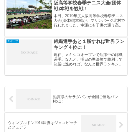
阪高等学校春季テニス大会(団体
戦)本戦を観戦！
本日、2019年度大阪高等学校春季テニス
大会(団体戦)本戦が、マリンパーク北村で
行われました。幸運にも子供の通う高校
が本戦に勝ちあがりまして、折角の機会
なので応援も兼ねて、大阪高等学校春季
テニス大会(団体戦)本戦を観戦して来まし
錦織選手あと１勝すれば世界ラン
スポーツ
た。個人戦と...
キング４位に！
現在、メキシコオープンで活躍中の錦織
選手。なんと、明日の準決勝で勝利して
決勝に進めれば、なんと世界ランキング4
位になるそうです！！
滋賀県のサラダパンが全国ご当地パン
No.1！
ウィンブルドン2014決勝はジョコビッチ
とフェデラー