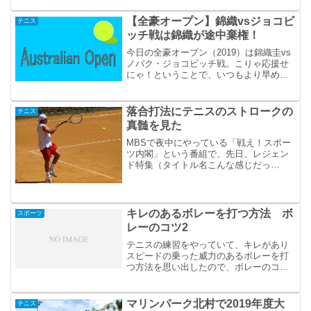
【全豪オープン】錦織vsジョコビ
テニス
ッチ戦は錦織が途中棄権！
今日の全豪オープン（2019）は錦織圭vs
ノバク・ジョコビッチ戦。こりゃ応援せ
にゃ！ということで、いつもより早めの
帰宅。試合はもう始まっており、帰った
ときにWOWOWをつけてみると、なんか
知らんが、ジョコビッチがインタービュ
落合打法にテニスのストロークの
テニス
ーを受けている・...
真髄を見た
MBSで夜中にやっている「戦え！スポー
ツ内閣」という番組で、先日、レジェン
ド特集（タイトル名こんな感じだっ
た？）をやっていた。野球界からは天才
バッター落合博光氏が出演。「戦え！ス
ポーツ内閣」の中で、その落合博光氏の
落合打法の話を聞き、テニス...
キレのあるボレーを打つ方法 ボ
スポーツ
レーのコツ2
テニスの練習をやっていて、キレがあり
スピードの乗った威力のあるボレーを打
つ方法を思い出したので、ボレーのコツ
として記しておきます。
マリンパーク北村で2019年度大
テニス