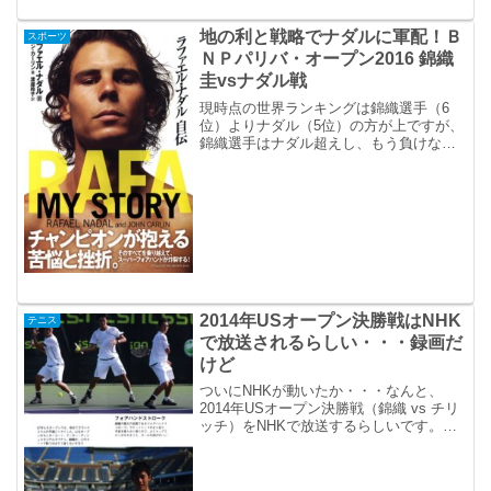
地の利と戦略でナダルに軍配！Ｂ
スポーツ
ＮＰパリバ・オープン2016 錦織
圭vsナダル戦
現時点の世界ランキングは錦織選手（6
位）よりナダル（5位）の方が上ですが、
錦織選手はナダル超えし、もう負けない
と思ってました。ナダルＢＮＰパリバ・
オープン2016の準々決勝は、錦織の勝利
を期待してテレビ観戦しましたが、そん
な甘いものではなか...
2014年USオープン決勝戦はNHK
テニス
で放送されるらしい・・・録画だ
けど
ついにNHKが動いたか・・・なんと、
2014年USオープン決勝戦（錦織 vs チリ
ッチ）をNHKで放送するらしいです。さ
すがに生ではなく、録画のようですが。