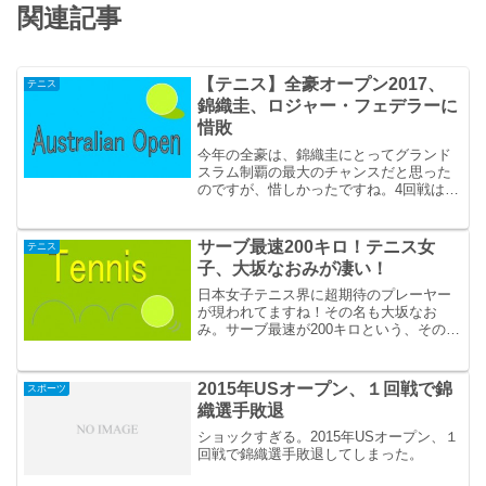
関連記事
【テニス】全豪オープン2017、
テニス
錦織圭、ロジャー・フェデラーに
惜敗
今年の全豪は、錦織圭にとってグランド
スラム制覇の最大のチャンスだと思った
のですが、惜しかったですね。4回戦は、
ロジャー・フェデラーに惜敗してしまい
ました。
サーブ最速200キロ！テニス女
テニス
子、大坂なおみが凄い！
日本女子テニス界に超期待のプレーヤー
が現われてますね！その名も大坂なお
み。サーブ最速が200キロという、そのポ
テンシャルの高さが将来の活躍を期待さ
せます。
2015年USオープン、１回戦で錦
スポーツ
織選手敗退
ショックすぎる。2015年USオープン、１
回戦で錦織選手敗退してしまった。