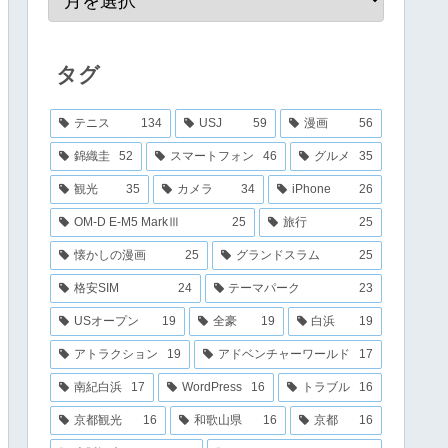
タグ
テニス
134
USJ
59
漫画
56
錦織圭
52
スマートフォン
46
グルメ
35
観光
35
カメラ
34
iPhone
26
OM-D E-M5 MarkⅢ
25
旅行
25
懐かしの漫画
25
グランドスラム
25
格安SIM
24
テーマパーク
23
USオープン
19
全豪
19
白浜
19
アトラクション
19
アドベンチャーワールド
17
南紀白浜
17
WordPress
16
トラブル
16
京都観光
16
和歌山県
16
京都
16