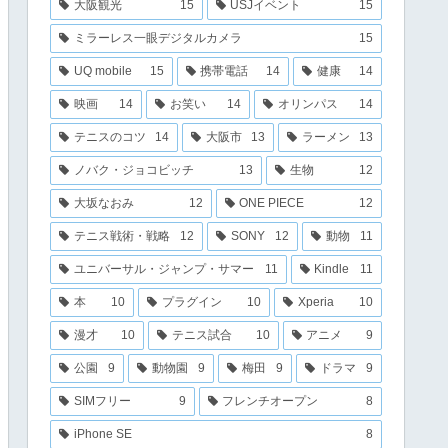
大阪観光
15
USJイベント
15
ミラーレス一眼デジタルカメラ
15
UQ mobile
15
携帯電話
14
健康
14
映画
14
お笑い
14
オリンパス
14
テニスのコツ
14
大阪市
13
ラーメン
13
ノバク・ジョコビッチ
13
生物
12
大坂なおみ
12
ONE PIECE
12
テニス戦術・戦略
12
SONY
12
動物
11
ユニバーサル・ジャンプ・サマー
11
Kindle
11
本
10
プラグイン
10
Xperia
10
漫才
10
テニス試合
10
アニメ
9
公園
9
動物園
9
梅田
9
ドラマ
9
SIMフリー
9
フレンチオープン
8
iPhone SE
8