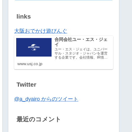
links
大阪おでかけ遊びんぐ
合同会社ユー・エス・ジェ
イ
ユー・エス・ジェイは、ユニバー
サル・スタジオ・ジャパンを運営
する企業です。会社情報、IR情
報、採用情報など。
www.usj.co.jp
Twitter
@a_dyairo からのツイート
最近のコメント