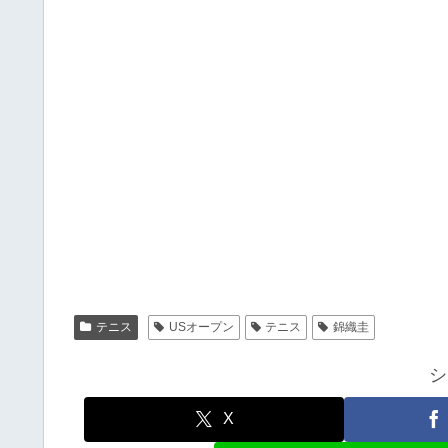
テニス
USオープン
テニス
錦織圭
シ
X