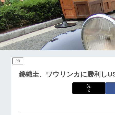
PR
錦織圭、ワウリンカに勝利しU
X