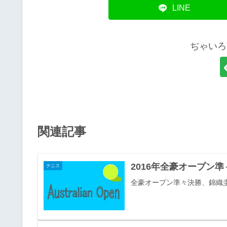
LINE
ぢゃいろ
関連記事
2016年全豪オープン
テニス
全豪オープン準々決勝、錦織