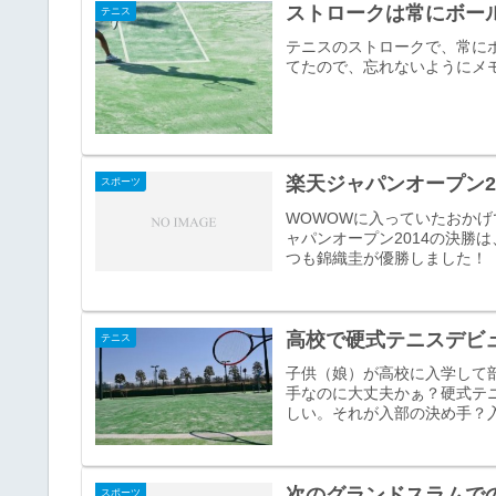
ストロークは常にボー
テニス
テニスのストロークで、常に
てたので、忘れないようにメ
楽天ジャパンオープン2
スポーツ
WOWOWに入っていたおかげ
ャパンオープン2014の決勝
つも錦織圭が優勝しました！
高校で硬式テニスデビ
テニス
子供（娘）が高校に入学して
手なのに大丈夫かぁ？硬式テ
しい。それが入部の決め手？
次のグランドスラムで
スポーツ