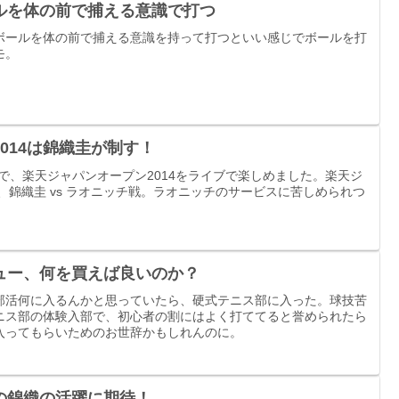
ルを体の前で捕える意識で打つ
ボールを体の前で捕える意識を持って打つといい感じでボールを打
モ。
014は錦織圭が制す！
で、楽天ジャパンオープン2014をライブで楽しめました。楽天ジ
は、錦織圭 vs ラオニッチ戦。ラオニッチのサービスに苦しめられつ
ュー、何を買えば良いのか？
部活何に入るんかと思っていたら、硬式テニス部に入った。球技苦
ニス部の体験入部で、初心者の割にはよく打ててると誉められたら
入ってもらいためのお世辞かもしれんのに。
の錦織の活躍に期待！