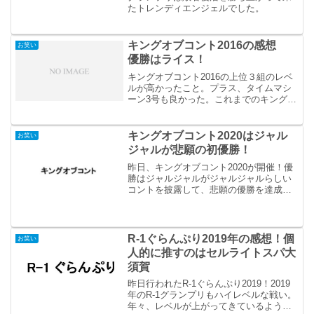
たトレンディエンジェルでした。
キングオブコント2016の感想
お笑い
優勝はライス！
キングオブコント2016の上位３組のレベ
ルが高かったこと。プラス、タイムマシ
ーン3号も良かった。これまでのキングオ
ブコントの中で最もレベルが高かったん
じゃないかな。記憶では。その中でも無
名のライスが高得点をたたき出し、優勝
キングオブコント2020はジャル
お笑い
をかっさらっていき...
ジャルが悲願の初優勝！
昨日、キングオブコント2020が開催！優
勝はジャルジャルがジャルジャルらしい
コントを披露して、悲願の優勝を達成！
いつかは優勝してもおかしくないと思っ
ていたジャルジャルのキングオブコン
ト。挑戦して13年目というのに驚いた。
R-1ぐらんぷり2019年の感想！個
お笑い
人的に推すのはセルライトスパ大
須賀
昨日行われたR-1ぐらんぷり2019！2019
年のR-1グランプリもハイレベルな戦い。
年々、レベルが上がってきているようで