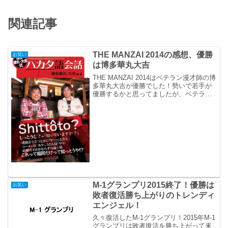
関連記事
THE MANZAI 2014の感想、優勝
お笑い
は博多華丸大吉
THE MANZAI 2014はベテラン漫才師の博
多華丸大吉が優勝でした！勢いで若手が
優勝するかと思ってましたが、ベテラン
の巧みな芸で博多華丸大吉の貫録勝ちっ
て感じでした。
M-1グランプリ2015終了！優勝は
お笑い
敗者復活勝ち上がりのトレンディ
エンジェル！
久々復活したM-1グランプリ！2015年M-1
グランプリは敗者復活を勝ち上がって来