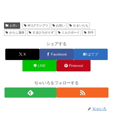
お笑い
M-1グランプリ
お笑い
かまいたち
からし蓮根
すゑひろがりず
ミルクボーイ
和牛
シェアする
X
Facebook
はてブ
LINE
Pinterest
ぢゃいろをフォローする
ぢゃいろ