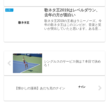
な感じがする。そんなレベルの高いピン
芸人達の戦いを制し、優勝したのが、霜
降り明星の粗品さん。しかもM-1グランプ
歌ネタ王2019はレベルダウン、
お笑い
リとの...
去年の方が面白い
歌ネタ王2019の王者はラニーノーズ。今
年の歌ネタ王はこのコンビが、音楽と笑
いが突出していたと思います。ある意
味、納得の結果。ただね、友近・ゆりや
んレトリィバァのコンビが最終決戦に勝
ち上がるとか、今年は低レベルに思えま
した。去年のアイロンヘ...
シングルスのサービス側は７本目で決め
ろ！
【懐かしの漫画】あだち充のナイン