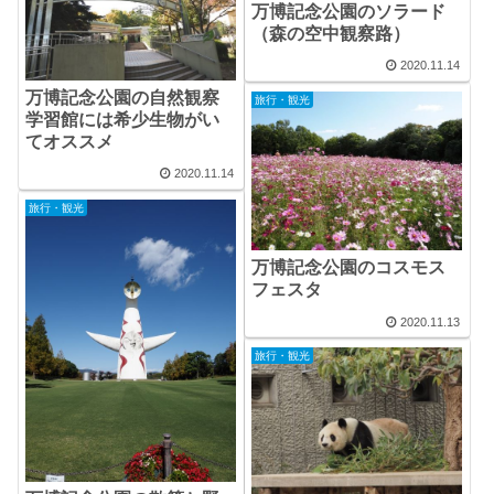
万博記念公園のソラード
（森の空中観察路）
2020.11.14
万博記念公園の自然観察
旅行・観光
学習館には希少生物がい
てオススメ
2020.11.14
旅行・観光
万博記念公園のコスモス
フェスタ
2020.11.13
旅行・観光