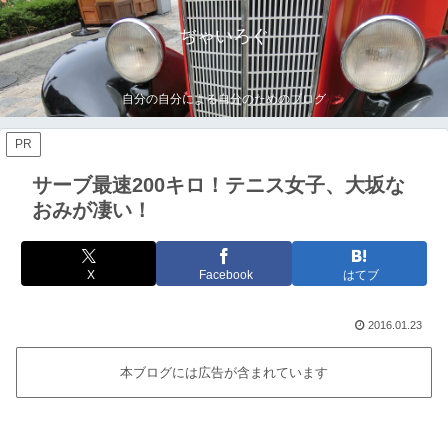
ぢゃいろぐ
自分の自分による自分のためのブログ
PR
サーブ最速200キロ！テニス女子、大坂な
おみが凄い！
X
Facebook
はてブ
2016.01.23
本ブログには広告が含まれています