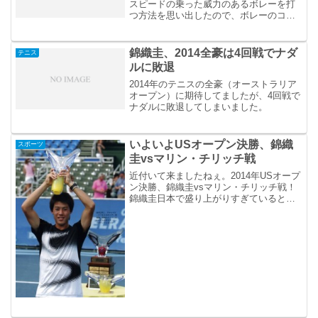
スピードの乗った威力のあるボレーを打
つ方法を思い出したので、ボレーのコツ
として記しておきます。
錦織圭、2014全豪は4回戦でナダ
テニス
ルに敗退
2014年のテニスの全豪（オーストラリア
オープン）に期待してましたが、4回戦で
ナダルに敗退してしまいました。
いよいよUSオープン決勝、錦織
スポーツ
圭vsマリン・チリッチ戦
近付いて来ましたねぇ。2014年USオープ
ン決勝、錦織圭vsマリン・チリッチ戦！
錦織圭日本で盛り上がりすぎているとこ
ろが気になるところ。