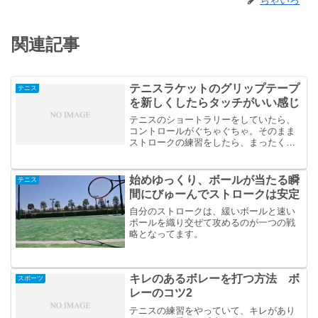
関連記事
テニスラケットのグリップテープ
テニス
を新しくしたらタッチがいい感じ
テニスのショートラリーをしていたら、
コントロールがぐちゃぐちゃ。そのまま
ストロークの練習をしたら、まったく思
い通りのコースにボールを打てない。
久々にこんな感覚になってしまいまし
た。
始めゆっくり、ボールが当たる瞬
テニス
間にびゅーんでストロークは安定
自分のストロークは、緩いボールと速い
ボールを織り交ぜて攻めるのが一つの戦
略となってます。
キレのあるボレーを打つ方法 ボ
スポーツ
レーのコツ2
テニスの練習をやっていて、キレがあり