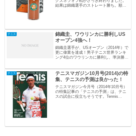
クズネツォフ戦がさっき終わりました。
結果は錦織選手のストレート勝ち。順調
に3回戦進出です。今年の全仏オープン、
錦織圭選手はもちろんですが、大坂なお
み選手、綿貫陽介選手なども注目です。
錦織圭、ワウリンカに勝利しUS
テニス
オープン4強へ！
錦織圭選手が、USオープン（2014年）で
更に偉業を達成！男子テニス世界ランキ
ング4位のワウリンカに勝利し、準決勝
へ！
テニスマガジン10月号(2014)の特
テニス
集、テニスの予測は良かった！
テニスマガジン今月号（2014年10月号）
の特集記事の「テニスの予測」は、テニ
スの試合に役立ちそうです。Tennis
Magazine (テニスマガジン) 2014年 10月
号