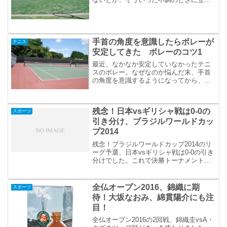
直せるコツをメモ。ちょっとした立て直
し方のコツをメモしておくことで、不調
の時に素早く調子をもとに戻せるよう
に。
手首の角度を意識したらボレーが
テニス
安定してきた ボレーのコツ1
最近、なかなか安定していなかったテニ
スのボレー。なぜなのか悩んだ末、手首
の角度を意識するようになってから、ボ
レーのショットが安定してきました！
残念！日本vsギリシャ戦は0-0の
スポーツ
引き分け、ブラジルワールドカッ
プ2014
残念！ブラジルワールドカップ2014のリ
ーグ予選、日本vsギリシャ戦は0-0の引き
分けでした。これで決勝トーナメントへ
の進出がより厳しくなりました。
全仏オープン2016、錦織に期
スポーツ
待！大坂なおみ、綿貫陽介にも注
目！
全仏オープン2016の2回戦、錦織圭vsA・