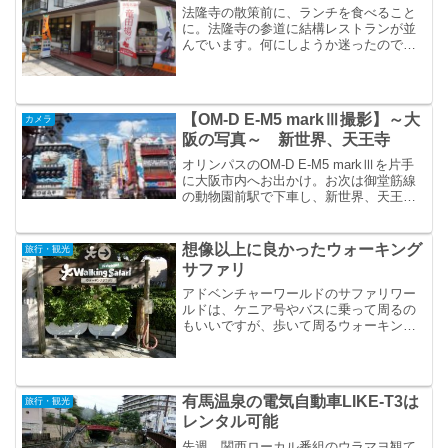
法隆寺の散策前に、ランチを食べること
に。法隆寺の参道に結構レストランが並
んでいます。何にしようか迷ったのです
が、「柿うどん」という聞いたことの無
いうどんが目に止まったので、「柿うど
ん」を食べようと、「松本屋」というお
店に入りました。
【OM-D E-M5 markⅢ撮影】～大
カメラ
阪の写真～ 新世界、天王寺
オリンパスのOM-D E-M5 markⅢを片手
に大阪市内へお出かけ。お次は御堂筋線
の動物園前駅で下車し、新世界、天王寺
へ。
想像以上に良かったウォーキング
旅行・観光
サファリ
アドベンチャーワールドのサファリワー
ルドは、ケニア号やバスに乗って周るの
もいいですが、歩いて周るウォーキング
サファリもオススメ。ウォーキングサフ
ァリ、想像以上に良かったです。
有馬温泉の電気自動車LIKE-T3は
旅行・観光
レンタル可能
先週、関西ローカル番組のウラマヨ観て