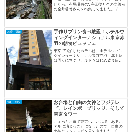
いたら、有馬温泉のV字回復とその立役者
の金井啓修さんを特集してました。その
時、レンタルできるという電気自動車が
カッコ良くて、乗ってみたいと思いまし
たので、メモ。
手作りプリン食べ放題！ホテルウ
旅行・観光
ィングインターナショナル東京赤
羽の朝食ビュッフェ
東京で宿泊したホテルは、ホテルウィン
グインターナショナル東京赤羽。赤羽駅
は周りにマクドナルドをはじめ飲食店が
多数あり、スーパーもあって便利な駅。
その赤羽駅から歩いてすぐの場所にホテ
ルウィングインターナショナル東京赤羽
はあります。
お台場と自由の女神とフジテレ
旅行・観光
ビ、レインボーブリッジ、そして
東京タワー
ちょっと用事で東京へ。お台場にあるホ
テルに泊まることになったので、自由の
女神とフジテレビを見てきました。忘れ